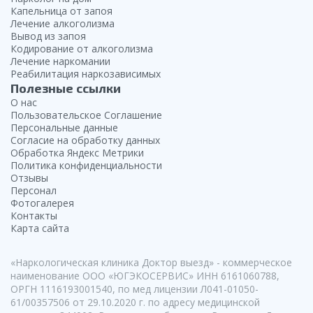
Красноярск
обработку персональных данных
обработку персональных данных
Капельница от запоя
Отравляя форму, Вы принимаете условия Соглашения
на
Лечение алкоголизма
обработку персональных данных
Уфа
Вывод из запоя
Отправить
Отправить
Кодирование от алкоголизма
Оставить отзыв
Ростов-на-Дону
Лечение наркомании
Реабилитация наркозависимых
Полезные ссылки
Омск
О нас
Пользовательское Соглашение
Волгоград
Персональные данные
Согласие на обработку данных
Краснодар
Обработка Яндекс Метрики
Политика конфиденциальности
Воронеж
Отзывы
Персонал
Фотогалерея
Пермь
Контакты
Карта сайта
«Наркологическая клиника Доктор выезд» - коммерческое
наименование ООО «ЮГЭКОСЕРВИС» ИНН 6161060788,
ОРГН 1116193001540, по мед лицензии Л041-01050-
61/00357506 от 29.10.2020 г. по адресу медицинской