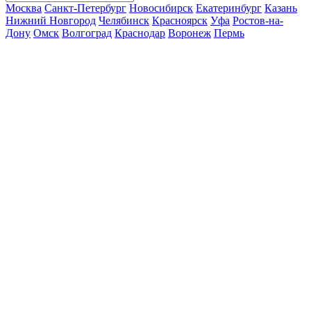
Москва
Санкт-Петербург
Новосибирск
Екатеринбург
Казань
Нижний Новгород
Челябинск
Красноярск
Уфа
Ростов-на-
Дону
Омск
Волгоград
Краснодар
Воронеж
Пермь