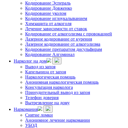
Кодирование Эспераль
Кодирование Довженко
Кодирование уколом
Кодирование иглоукалыванием
Химзащита от алкоголя
Лечение зависимости от ставок
Кодирование от алкоголизма с провокацией
Лазерное кодирование от курения
Лазерное кодирование от алкоголизма
Кодирование препаратом дисульфирам
Кодирование Алгоминал
Нарколог на дом
Вывод из запоя
Капельница от запоя
Наркологическая помощь
Анонимная наркологическая помощь
Консультация нарколога
Принудительный вывод из запоя
Телефон доверия
Вытрезвление на дому
Наркомания
Снятие ломки
Анонимное лечение наркомании
УБОД