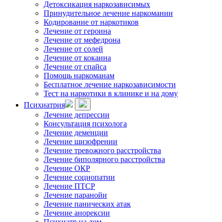
Детоксикация наркозависимых
Принудительное лечение наркомании
Кодирование от наркотиков
Лечение от героина
Лечение от мефедрона
Лечение от солей
Лечение от кокаина
Лечение от спайса
Помощь наркоманам
Бесплатное лечение наркозависимости
Тест на наркотики в клинике и на дому
Психиатрия
Лечение депрессии
Консультация психолога
Лечение деменции
Лечение шизофрении
Лечение тревожного расстройства
Лечение биполярного расстройства
Лечение ОКР
Лечение социопатии
Лечение ПТСР
Лечение паранойи
Лечение панических атак
Лечение анорексии
Психиатр на дом