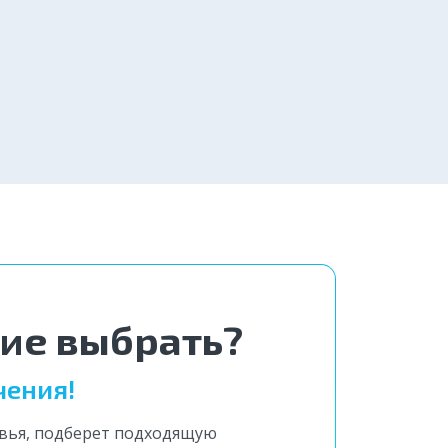
вгород
от 4 000 ₽
Заказать
2 800 ₽
Заказать
ние выбрать?
чения!
овья, подберет подходящую