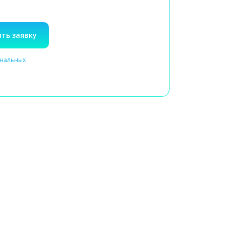
ть заявку
ональных
Выезд специалиста на дом
или посещение клиники