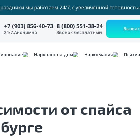
праздники мы работаем 24/7, с увеличенной готовность
+7 (903) 856-40-73
8 (800) 551-38-24
24/7.Анонимно
Звонок бесплатный
дирование
Нарколог на дом
Наркомания
Психи
симости от спайса
рбурге