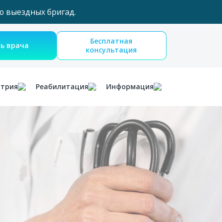
ю выездных бригад.
Бесплатная
Вызвать врача
консультация
атрия
Реабилитация
Информация