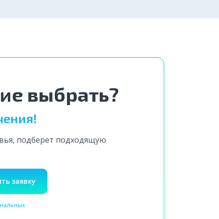
5 000 ₽
ние выбрать?
чения!
овья, подберет подходящую
ть заявку
ональных