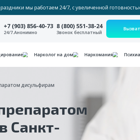
праздники мы работаем 24/7, с увеличенной готовность
+7 (903) 856-40-73
8 (800) 551-38-24
24/7.Анонимно
Звонок бесплатный
дирование
Нарколог на дом
Наркомания
Психи
паратом дисульфирам
препаратом
в Санкт-