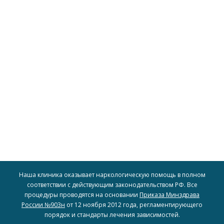
доступность наших услуг для широкого круга людей.
включая рассрочку и скидки, чтобы обеспечить
для всех, предоставляя различные варианты оплаты,
пациентов. Мы стремимся сделать доступное лечение
индивидуальные финансовые возможности наших
Мы предлагаем гибкие условия оплаты, учитывая
Гибкий подход к оплате
Наша клиника оказывает наркологическую помощь в полном
соответствии с действующим законодательством РФ. Все
процедуры проводятся на основании
Приказа Минздрава
России №903н
от 12 ноября 2012 года, регламентирующего
порядок и стандарты лечения зависимостей.