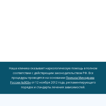
доступность наших услуг для широкого круга людей.
включая рассрочку и скидки, чтобы обеспечить
для всех, предоставляя различные варианты оплаты,
пациентов. Мы стремимся сделать доступное лечение
индивидуальные финансовые возможности наших
Мы предлагаем гибкие условия оплаты, учитывая
Гибкий подход к оплате
Наша клиника оказывает наркологическую помощь в полном
соответствии с действующим законодательством РФ. Все
процедуры проводятся на основании
Приказа Минздрава
России №903н
от 12 ноября 2012 года, регламентирующего
порядок и стандарты лечения зависимостей.