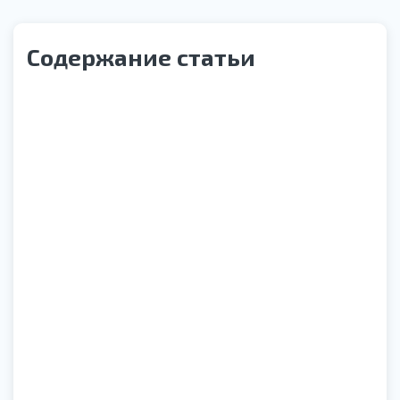
Содержание статьи
Статья под редакцией
Лазарев Михаил Богданович
Врач психиатр-нарколог
Обновлено:
31.07.2026