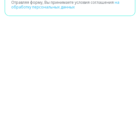
Отравляя форму, Вы принимаете условия соглашения
на
обработку персональных данных
Получение заявки
Сбор сведений о здоровье
Выезд специалиста на дом или