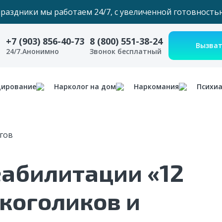
праздники мы работаем 24/7, с увеличенной готовность
+7 (903) 856-40-73
8 (800) 551-38-24
24/7.Анонимно
Звонок бесплатный
дирование
Нарколог на дом
Наркомания
Психи
гов
абилитации «12
коголиков и