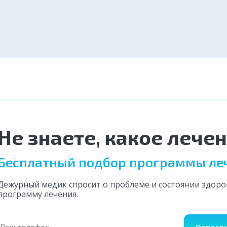
Казань
Нижний Но
Отравляя форму, Вы принимаете условия Соглашения
на обработку
Красноярск
Уфа
персональных данных
Отравляя форму, Вы принимаете условия Соглашения
на обработку
Отравляя форму, Вы принимаете условия Соглашения
на обработку
персональных данных
персональных данных
Омск
Волгоград
Отправить
Отправить
Оставить отзыв
Воронеж
Пермь
Не знаете, какое лече
Бесплатный подбор программы ле
Дежурный медик спросит о проблеме и состоянии здор
программу лечения.