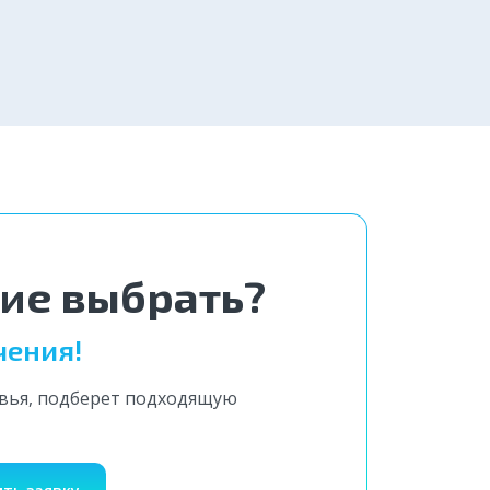
4 000 ₽
Заказать
вгород
ние выбрать?
чения!
овья, подберет подходящую