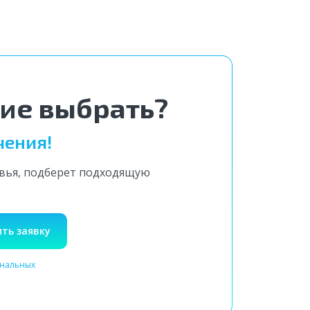
ние выбрать?
чения!
овья, подберет подходящую
ть заявку
ональных