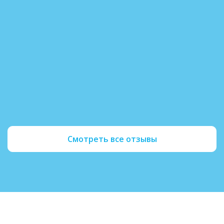
длительного запоя. Процедура прошла быс
безболезненно, врач всё подробно объясн
три месяца не пью, появилось желание раб
общаться с семьей. Спасибо за профессио
поддержку.
Читать полностью
Смотреть все отзывы